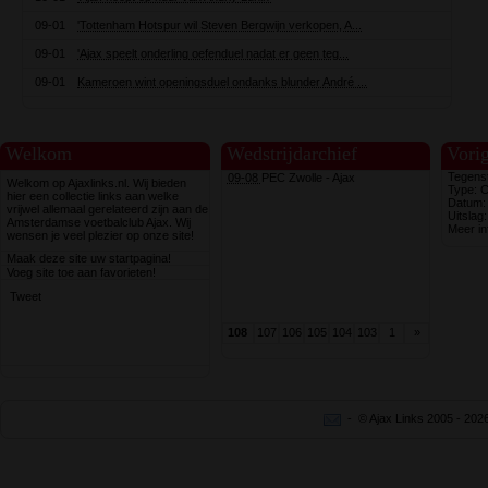
09-01
'Tottenham Hotspur wil Steven Bergwijn verkopen, A...
09-01
'Ajax speelt onderling oefenduel nadat er geen teg...
09-01
Kameroen wint openingsduel ondanks blunder André ...
Welkom
Wedstrijdarchief
Vorig
Tegens
09-08
PEC Zwolle - Ajax
Welkom op Ajaxlinks.nl. Wij bieden
Type: C
hier een collectie links aan welke
Datum:
vrijwel allemaal gerelateerd zijn aan de
Uitslag:
Amsterdamse voetbalclub Ajax. Wij
Meer in
wensen je veel plezier op onze site!
Maak deze site uw startpagina!
Voeg site toe aan favorieten!
Tweet
108
107
106
105
104
103
1
»
- © Ajax Links 2005 - 20