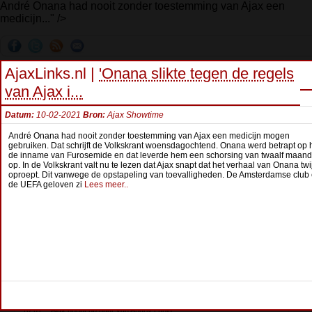
André Onana had nooit zonder toestemming van Ajax een
medicijn..." />
AjaxLinks.nl |
'Onana slikte tegen de regels
van Ajax i...
Datum:
10-02-2021
Bron:
Ajax Showtime
André Onana
had nooit zonder toestemming van Ajax een medicijn mogen
gebruiken. Dat schrijft
de Volkskrant
woensdagochtend. Onana werd betrapt op 
de inname van Furosemide en dat leverde hem een schorsing van twaalf maan
op. In de Volkskrant valt nu te lezen dat Ajax snapt dat het verhaal van Onana twij
oproept. Dit vanwege de opstapeling van toevalligheden. De Amsterdamse club
Ajax Netwerk Headlines
de UEFA geloven zi
Lees meer..
12-01
Ivoorkust wint met Sébastien Haller op Afrika Cup
11-01
KNVB kondigt richtlijnen voor uitstel van wedstrij...
11-01
'Ajax en Shakhtar Donetsk akkoord over transfer Da...
10-01
Jong Ajax begint 2022 met zege tegen in Utrecht
10-01
'Ajax ziet bod van 18 miljoen euro op Steven Bergw...
10-01
'Ajax wijst bod op David Neres af en wil minstens ...
10-01
'Ajax hoopt op huur van Andriy Lunin'