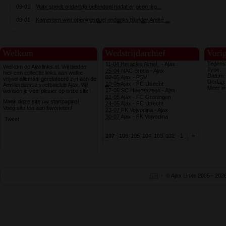
09-01
'Ajax speelt onderling oefenduel nadat er geen teg...
09-01
Kameroen wint openingsduel ondanks blunder André ...
Welkom
Wedstrijdarchief
Vorig
Tegenst
11-04
Heracles Almel..
- Ajax
Welkom op Ajaxlinks.nl. Wij bieden
Type:
25-04
NAC Breda - Ajax
hier een collectie links aan welke
Datum:
02-05
Ajax - PSV
vrijwel allemaal gerelateerd zijn aan de
Uitslag:
10-05
Ajax - FC Utrecht
Amsterdamse voetbalclub Ajax. Wij
Meer in
17-05
SC Heerenveen - Ajax
wensen je veel plezier op onze site!
21-05
Ajax - FC Groningen
Maak deze site uw startpagina!
24-05
Ajax - FC Utrecht
Voeg site toe aan favorieten!
23-07
FK Vojvodina - Ajax
30-07
Ajax - FK Vojvodina
Tweet
107
106
105
104
103
102
1
»
- © Ajax Links 2005 - 20