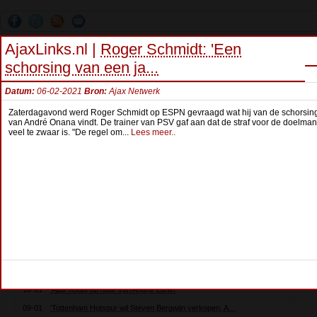
AjaxLinks.nl |
Roger Schmidt: 'Een
schorsing van een ja...
Datum:
06-02-2021
Bron:
Ajax Netwerk
Zaterdagavond werd Roger Schmidt op ESPN gevraagd wat hij van de schorsin
van André Onana vindt. De trainer van PSV gaf aan dat de straf voor de doelman
veel te zwaar is. "De regel om...
Lees meer..
Ajax Netwerk Headlines
12-01
Ivoorkust wint met Sébastien Haller op Afrika Cup
11-01
KNVB kondigt richtlijnen voor uitstel van wedstrij...
11-01
'Ajax en Shakhtar Donetsk akkoord over transfer Da...
10-01
Jong Ajax begint 2022 met zege tegen in Utrecht
10-01
'Ajax ziet bod van 18 miljoen euro op Steven Bergw...
10-01
'Ajax wijst bod op David Neres af en wil minstens ...
10-01
'Ajax hoopt op huur van Andriy Lunin'
09-01
'Tottenham Hotspur wil Steven Bergwijn verkopen, A...